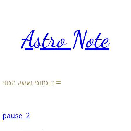
内
容
Astro Note
を
ス
キ
ッ
プ
Hirose Sawami Portfolio
pause_2