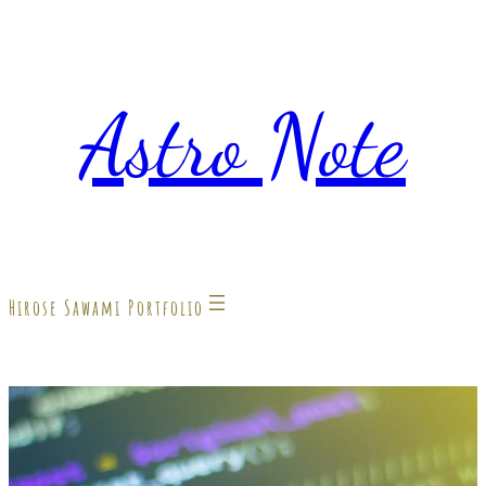
Astro Note
Hirose Sawami Portfolio